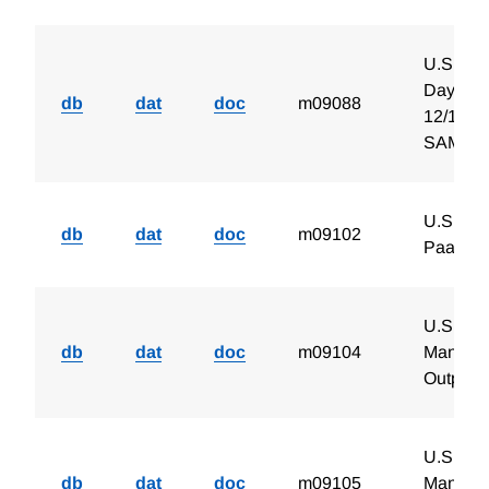
U.S. Tot
Days an
db
dat
doc
m09088
12/1964,
SAME PA
U.S. Pro
db
dat
doc
m09102
Paac 07
U.S. Ind
db
dat
doc
m09104
Manufact
Output 
U.S. Ind
db
dat
doc
m09105
Manufac