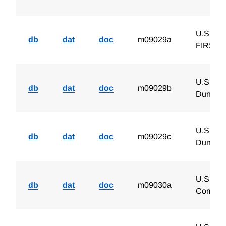
U.S. Num
db
dat
doc
m09029a
FIRST, 
U.S. Num
db
dat
doc
m09029b
Dun's 0
U.S. Num
db
dat
doc
m09029c
Dun's 0
U.S. Num
db
dat
doc
m09030a
Compani