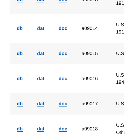
1916-19
U.S. Cor
db
dat
doc
a09014
1916-19
db
dat
doc
a09015
U.S. De
U.S. Cor
db
dat
doc
a09016
1940
db
dat
doc
a09017
U.S. Def
U.S. Cor
db
dat
doc
a09018
Other Pu