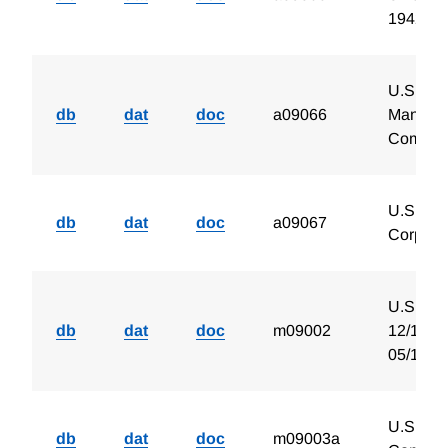
1942
U.S. Ac
db
dat
doc
a09066
Manuafac
Compan
U.S. Acc
db
dat
doc
a09067
Corpora
U.S. Ra
db
dat
doc
m09002
12/1961
05/1963
U.S. Ne
db
dat
doc
m09003a