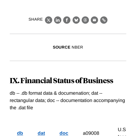
SHARE
X
LinkedIn
Facebook
Bluesky
Threads
Email
Link
SOURCE
NBER
IX. Financial Status of Business
db -- .db format data & documenation; dat --
rectangular data; doc -- documentation accompanying
the .dat file
U.S. Net
db
dat
doc
a09008