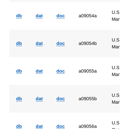
U.S. Cha
db
dat
doc
a09054a
Manufac
U.S. Cha
db
dat
doc
a09054b
Manufac
U.S. Ch
db
dat
doc
a09055a
Manufac
U.S. Ch
db
dat
doc
a09055b
Manufac
U.S. Cha
db
dat
doc
a09056a