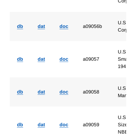
Corpora
U.S. Cha
db
dat
doc
a09056b
Corpora
U.S. Ch
db
dat
doc
a09057
Small M
1942
U.S. Ne
db
dat
doc
a09058
Manufac
U.S. Ch
db
dat
doc
a09059
Sized an
NBER 1