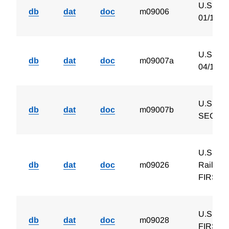
U.S. Ne
db
dat
doc
m09006
01/1920
U.S. Net
db
dat
doc
m09007a
04/1901
U.S. Net
db
dat
doc
m09007b
SECOND,
U.S. Ne
db
dat
doc
m09026
Railroa
FIRST, 
U.S. Num
db
dat
doc
m09028
FIRST, 