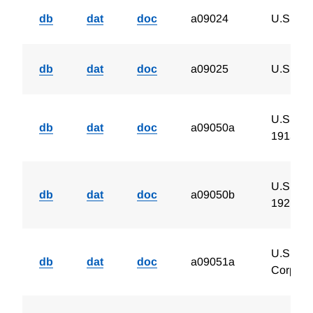
db
dat
doc
a09024
U.S. Co
db
dat
doc
a09025
U.S. De
U.S. Net
db
dat
doc
a09050a
1915-19
U.S. Net
db
dat
doc
a09050b
1921-19
U.S. Cha
db
dat
doc
a09051a
Corpora