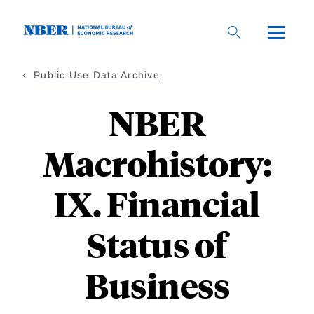
Skip
to
main
content
Public Use Data Archive
NBER
Macrohistory:
IX. Financial
Status of
Business