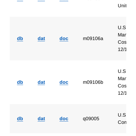
Unit Of 
U.S. Ind
Manufac
db
dat
doc
m09106a
Cost Per
12/1929
U.S. Ind
Manufac
db
dat
doc
m09106b
Cost Per
12/1950
U.S. Ne
db
dat
doc
q09005
Compan