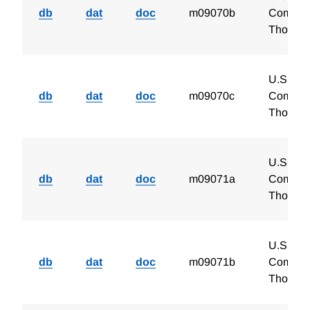
db
dat
doc
m09070b
Compani
Thousan
U.S. Lia
db
dat
doc
m09070c
Compani
Thousan
U.S. Lia
db
dat
doc
m09071a
Compani
Thousan
U.S. Lia
db
dat
doc
m09071b
Compani
Thousan