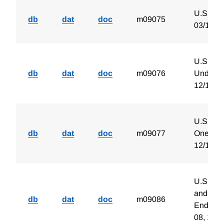
U.S. No
db
dat
doc
m09075
03/1963
U.S. Num
db
dat
doc
m09076
Under O
12/1969
U.S. Num
db
dat
doc
m09077
One Hun
12/1969
U.S. Aut
and Ove
db
dat
doc
m09086
End Of M
08, 10, 